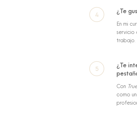
¿Te gus
En mi cu
servicio
trabajo.
¿Te int
pestañ
Con
True
como un 
profesio