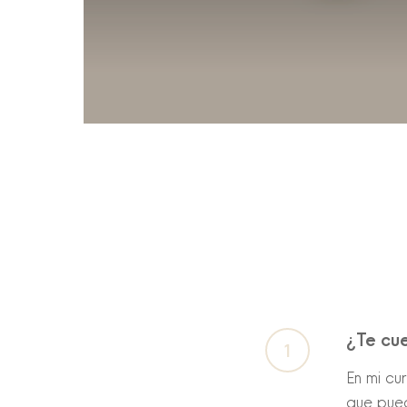
¿Te cu
En mi cu
que pued