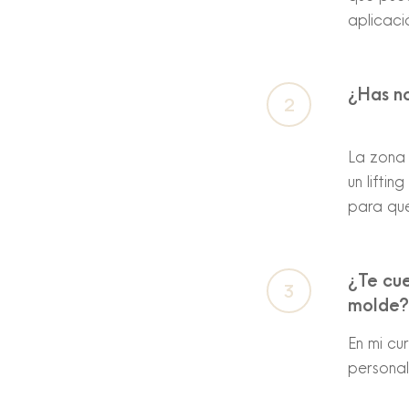
aplicaci
¿Has n
La zona 
un lifti
para que
¿Te cue
molde?
En mi cu
personal