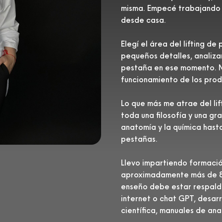
misma. Empecé trabajando 
desde casa.
Elegí el área del lifting d
pequeños detalles, analiza
pestaña en ese momento. M
funcionamiento de los prod
Lo que más me atrae del lif
toda una filosofía y una gr
anatomía y la química hasta
pestañas.
Llevo impartiendo formaci
aproximadamente más de 8 
enseño debe estar respalda
internet o chat GPT, desarr
científica, manuales de ana